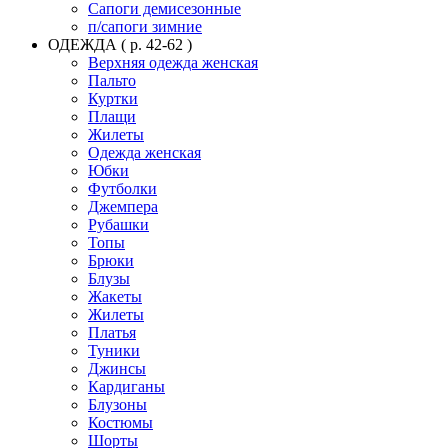
Сапоги демисезонные
п/сапоги зимние
ОДЕЖДА ( р. 42-62 )
Верхняя одежда женская
Пальто
Куртки
Плащи
Жилеты
Одежда женская
Юбки
Футболки
Джемпера
Рубашки
Топы
Брюки
Блузы
Жакеты
Жилеты
Платья
Туники
Джинсы
Кардиганы
Блузоны
Костюмы
Шорты