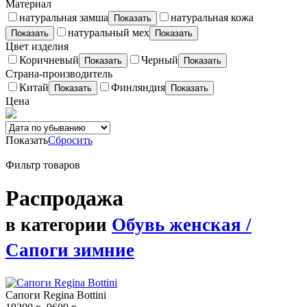
Материал
натуральная замша
натуральная кожа
Показать
натуральный мех
Показать
Показать
Цвет изделия
Коричневый
Черный
Показать
Показать
Страна-производитель
Китай
Финляндия
Показать
Показать
Цена
Показать
Сбросить
Фильтр товаров
Распродажа
в категории
Обувь женская /
Сапоги зимние
Сапоги Regina Bottini