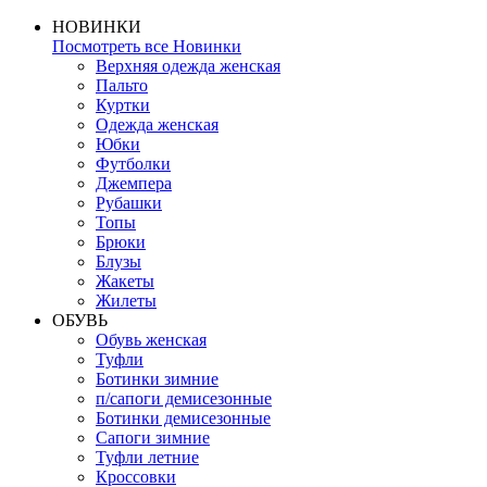
НОВИНКИ
Посмотреть все Новинки
Верхняя одежда женская
Пальто
Куртки
Одежда женская
Юбки
Футболки
Джемпера
Рубашки
Топы
Брюки
Блузы
Жакеты
Жилеты
ОБУВЬ
Обувь женская
Туфли
Ботинки зимние
п/сапоги демисезонные
Ботинки демисезонные
Сапоги зимние
Туфли летние
Кроссовки