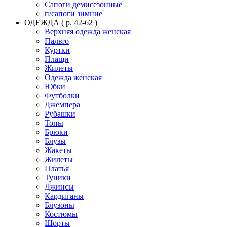
Сапоги демисезонные
п/сапоги зимние
ОДЕЖДА ( р. 42-62 )
Верхняя одежда женская
Пальто
Куртки
Плащи
Жилеты
Одежда женская
Юбки
Футболки
Джемпера
Рубашки
Топы
Брюки
Блузы
Жакеты
Жилеты
Платья
Туники
Джинсы
Кардиганы
Блузоны
Костюмы
Шорты