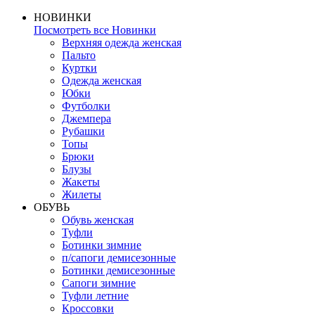
НОВИНКИ
Посмотреть все Новинки
Верхняя одежда женская
Пальто
Куртки
Одежда женская
Юбки
Футболки
Джемпера
Рубашки
Топы
Брюки
Блузы
Жакеты
Жилеты
ОБУВЬ
Обувь женская
Туфли
Ботинки зимние
п/сапоги демисезонные
Ботинки демисезонные
Сапоги зимние
Туфли летние
Кроссовки