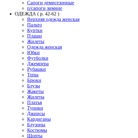
Сапоги демисезонные
п/сапоги зимние
ОДЕЖДА ( р. 42-62 )
Верхняя одежда женская
Пальто
Куртки
Плащи
Жилеты
Одежда женская
Юбки
Футболки
Джемпера
Рубашки
Топы
Брюки
Блузы
Жакеты
Жилеты
Платья
Туники
Джинсы
Кардиганы
Блузоны
Костюмы
Шорты