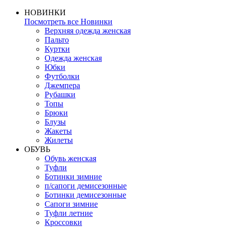
НОВИНКИ
Посмотреть все Новинки
Верхняя одежда женская
Пальто
Куртки
Одежда женская
Юбки
Футболки
Джемпера
Рубашки
Топы
Брюки
Блузы
Жакеты
Жилеты
ОБУВЬ
Обувь женская
Туфли
Ботинки зимние
п/сапоги демисезонные
Ботинки демисезонные
Сапоги зимние
Туфли летние
Кроссовки