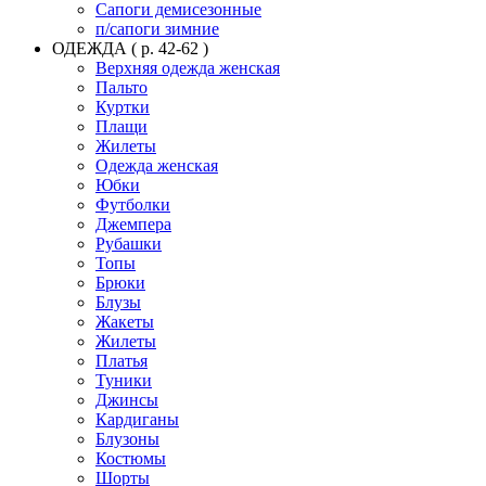
Сапоги демисезонные
п/сапоги зимние
ОДЕЖДА ( р. 42-62 )
Верхняя одежда женская
Пальто
Куртки
Плащи
Жилеты
Одежда женская
Юбки
Футболки
Джемпера
Рубашки
Топы
Брюки
Блузы
Жакеты
Жилеты
Платья
Туники
Джинсы
Кардиганы
Блузоны
Костюмы
Шорты