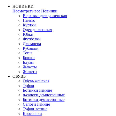
НОВИНКИ
Посмотреть все Новинки
Верхняя одежда женская
Пальто
Куртки
Одежда женская
Юбки
Футболки
Джемпера
Рубашки
Топы
Брюки
Блузы
Жакеты
Жилеты
ОБУВЬ
Обувь женская
Туфли
Ботинки зимние
п/сапоги демисезонные
Ботинки демисезонные
Сапоги зимние
Туфли летние
Кроссовки