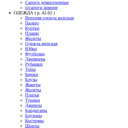
Сапоги демисезонные
п/сапоги зимние
ОДЕЖДА ( р. 42-62 )
Верхняя одежда женская
Пальто
Куртки
Плащи
Жилеты
Одежда женская
Юбки
Футболки
Джемпера
Рубашки
Топы
Брюки
Блузы
Жакеты
Жилеты
Платья
Туники
Джинсы
Кардиганы
Блузоны
Костюмы
Шорты