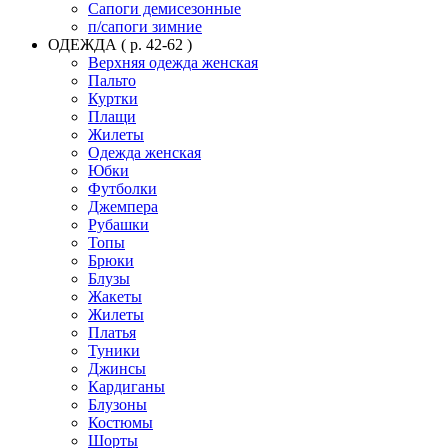
Сапоги демисезонные
п/сапоги зимние
ОДЕЖДА ( р. 42-62 )
Верхняя одежда женская
Пальто
Куртки
Плащи
Жилеты
Одежда женская
Юбки
Футболки
Джемпера
Рубашки
Топы
Брюки
Блузы
Жакеты
Жилеты
Платья
Туники
Джинсы
Кардиганы
Блузоны
Костюмы
Шорты