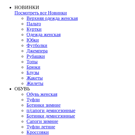
НОВИНКИ
Посмотреть все Новинки
Верхняя одежда женская
Пальто
Куртки
Одежда женская
Юбки
Футболки
Джемпера
Рубашки
Топы
Брюки
Блузы
Жакеты
Жилеты
ОБУВЬ
Обувь женская
Туфли
Ботинки зимние
п/сапоги демисезонные
Ботинки демисезонные
Сапоги зимние
Туфли летние
Кроссовки