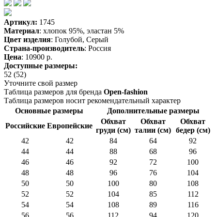
Артикул:
1745
Материал
: хлопок 95%, эластан 5%
Цвет изделия
: Голубой, Серый
Страна-производитель
: Россия
Цена
:
10900 р.
Доступные размеры:
52 (52)
Уточните свой размер
Таблица размеров для бренда
Open-fashion
Таблица размеров носит рекомендательный характер
Основные размеры
Дополнительные размеры
Обхват
Обхват
Обхват
Российские
Европейские
груди (см)
талии (см)
бедер (см)
42
42
84
64
92
44
44
88
68
96
46
46
92
72
100
48
48
96
76
104
50
50
100
80
108
52
52
104
85
112
54
54
108
89
116
56
56
112
94
120