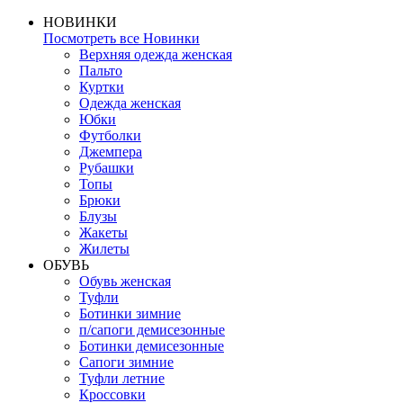
НОВИНКИ
Посмотреть все Новинки
Верхняя одежда женская
Пальто
Куртки
Одежда женская
Юбки
Футболки
Джемпера
Рубашки
Топы
Брюки
Блузы
Жакеты
Жилеты
ОБУВЬ
Обувь женская
Туфли
Ботинки зимние
п/сапоги демисезонные
Ботинки демисезонные
Сапоги зимние
Туфли летние
Кроссовки