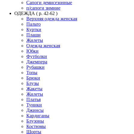
Сапоги демисезонные
п/сапоги зимние
ОДЕЖДА ( р. 42-62 )
Верхняя одежда женская
Пальто
Куртки
Плащи
Жилеты
Одежда женская
Юбки
Футболки
Джемпера
Рубашки
Топы
Брюки
Блузы
Жакеты
Жилеты
Платья
Туники
Джинсы
Кардиганы
Блузоны
Костюмы
Шорты