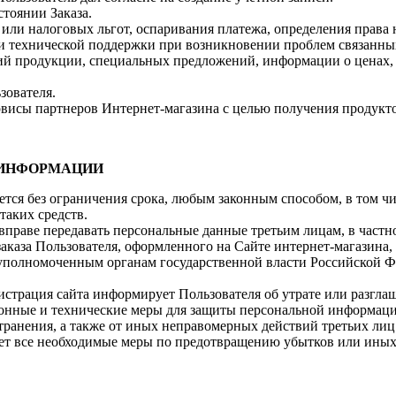
стоянии Заказа.
 или налоговых льгот, оспаривания платежа, определения права
и технической поддержки при возникновении проблем связанных
ений продукции, специальных предложений, информации о ценах
зователя.
рвисы партнеров Интернет-магазина с целью получения продукто
 ИНФОРМАЦИИ
ется без ограничения срока, любым законным способом, в том 
таких средств.
а вправе передавать персональные данные третьим лицам, в частн
аказа Пользователя, оформленного на Сайте интернет-магазина, 
 уполномоченным органам государственной власти Российской Ф
истрация сайта информирует Пользователя об утрате или разгл
онные и технические меры для защиты персональной информации
транения, а также от иных неправомерных действий третьих лиц
ает все необходимые меры по предотвращению убытков или иных