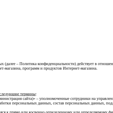
 (далее – Политика конфиденциальности) действует в отношен
ет-магазина, программ и продуктов Интернет-магазина.
 следующие термины
:
министрация сайта)» – уполномоченные сотрудники на управлен
аботки персональных данных, состав персональных данных, под
яся к прямо или косвенно определенному или определяемому фи