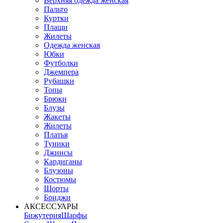
Верхняя одежда женская
Пальто
Куртки
Плащи
Жилеты
Одежда женская
Юбки
Футболки
Джемпера
Рубашки
Топы
Брюки
Блузы
Жакеты
Жилеты
Платья
Туники
Джинсы
Кардиганы
Блузоны
Костюмы
Шорты
Бриджи
АКСЕССУАРЫ
Бижутерия
Шарфы