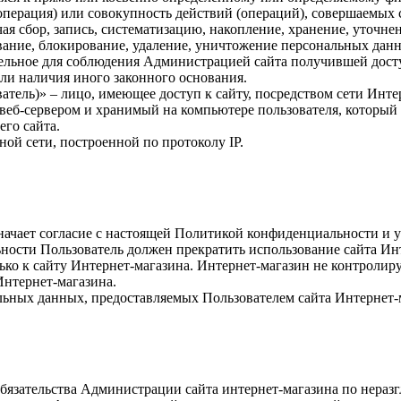
(операция) или совокупность действий (операций), совершаемых 
я сбор, запись, систематизацию, накопление, хранение, уточнен
ивание, блокирование, удаление, уничтожение персональных дан
тельное для соблюдения Администрацией сайта получившей дост
или наличия иного законного основания.
атель)» – лицо, имеющее доступ к сайту, посредством сети Инт
еб-сервером и хранимый на компьютере пользователя, который в
го сайта.
ной сети, построенной по протоколу IP.
значает согласие с настоящей Политикой конфиденциальности и
ьности Пользователь должен прекратить использование сайта Ин
о к сайту Интернет-магазина. Интернет-магазин не контролирует
Интернет-магазина.
альных данных, предоставляемых Пользователем сайта Интернет-
обязательства Администрации сайта интернет-магазина по нер