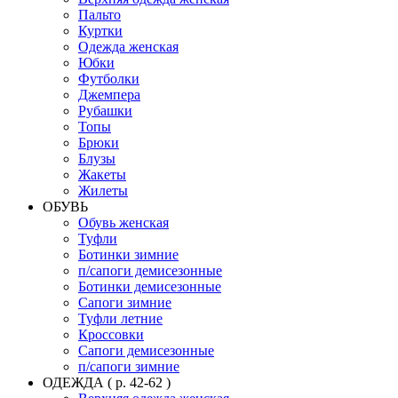
Пальто
Куртки
Одежда женская
Юбки
Футболки
Джемпера
Рубашки
Топы
Брюки
Блузы
Жакеты
Жилеты
ОБУВЬ
Обувь женская
Туфли
Ботинки зимние
п/сапоги демисезонные
Ботинки демисезонные
Сапоги зимние
Туфли летние
Кроссовки
Сапоги демисезонные
п/сапоги зимние
ОДЕЖДА ( р. 42-62 )