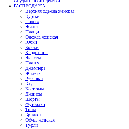
Снуды
Шапки
Перчатки
РАСПРОДАЖА
Верхняя одежда женская
Куртки
Пальто
Жилеты
Плащи
Одежда женская
Юбки
Брюки
Кардиганы
Жакеты
Платья
Джемпера
Жилеты
Рубашки
Блузы
Костюмы
Джинсы
Шорты
Футболки
Топы
Бриджи
Обувь женская
Туфли