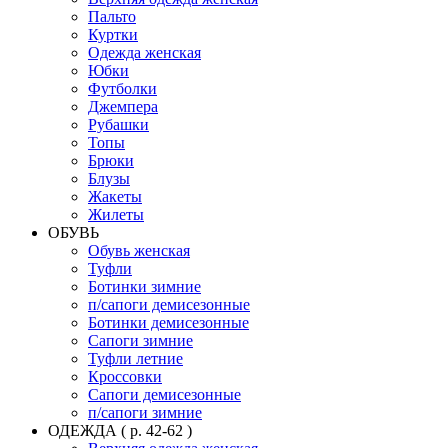
Пальто
Куртки
Одежда женская
Юбки
Футболки
Джемпера
Рубашки
Топы
Брюки
Блузы
Жакеты
Жилеты
ОБУВЬ
Обувь женская
Туфли
Ботинки зимние
п/сапоги демисезонные
Ботинки демисезонные
Сапоги зимние
Туфли летние
Кроссовки
Сапоги демисезонные
п/сапоги зимние
ОДЕЖДА ( р. 42-62 )