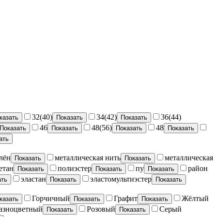
32(40)
34(42)
36(44)
казать
Показать
Показать
46
48(56)
48
Показать
Показать
Показать
Показать
ать
лён
металлическая нить
металлическая
Показать
Показать
етан
полиэстер
пу
район
Показать
Показать
Показать
эластан
эластомультиэстер
ать
Показать
Показать
Горчичный
Графит
Жёлтый
казать
Показать
Показать
азноцветный
Розовый
Серый
Показать
Показать