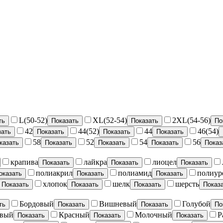
L(50-52)
XL(52-54)
2XL(54-56)
ть
Показать
Показать
По
42
44(52)
44
46(54)
зать
Показать
Показать
Показать
58
52
54
56
казать
Показать
Показать
Показать
Показ
крапива
лайкра
лиоцел
Показать
Показать
Показать
полиакрил
полиамид
полиур
оказать
Показать
Показать
хлопок
шелк
шерсть
Показать
Показать
Показать
Показ
Бордовый
Вишневый
Голубой
ть
Показать
Показать
По
евый
Красный
Молочный
Р
Показать
Показать
Показать