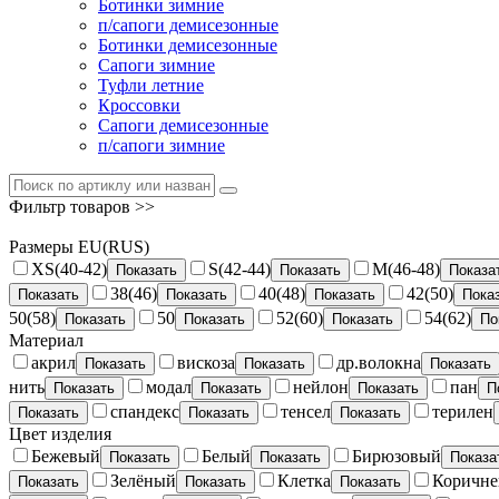
Ботинки зимние
п/сапоги демисезонные
Ботинки демисезонные
Сапоги зимние
Туфли летние
Кроссовки
Сапоги демисезонные
п/сапоги зимние
Фильтр товаров >>
Размеры EU(RUS)
XS(40-42)
S(42-44)
M(46-48)
Показать
Показать
Показа
38(46)
40(48)
42(50)
Показать
Показать
Показать
Пока
50(58)
50
52(60)
54(62)
Показать
Показать
Показать
По
Материал
акрил
вискоза
др.волокна
Показать
Показать
Показать
нить
модал
нейлон
пан
Показать
Показать
Показать
П
спандекс
тенсел
терилен
Показать
Показать
Показать
Цвет изделия
Бежевый
Белый
Бирюзовый
Показать
Показать
Показа
Зелёный
Клетка
Коричн
Показать
Показать
Показать