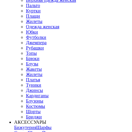
Верхняя одежда женская
Пальто
Куртки
Плащи
Жилеты
Одежда женская
Юбки
Футболки
Джемпера
Рубашки
Топы
Брюки
Блузы
Жакеты
Жилеты
Платья
Туники
Джинсы
Кардиганы
Блузоны
Костюмы
Шорты
Бриджи
АКСЕССУАРЫ
Бижутерия
Шарфы