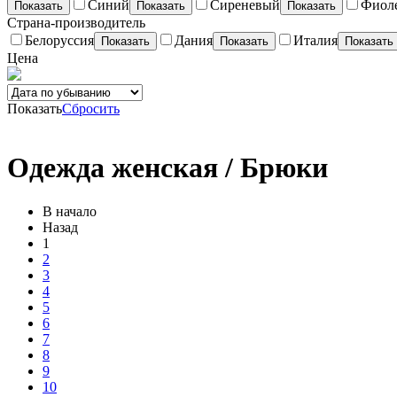
Синий
Сиреневый
Фиол
Показать
Показать
Показать
Страна-производитель
Белоруссия
Дания
Италия
Показать
Показать
Показать
Цена
Показать
Сбросить
Одежда женская / Брюки
В начало
Назад
1
2
3
4
5
6
7
8
9
10