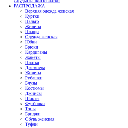
Снуды
Шапки
Перчатки
РАСПРОДАЖА
Верхняя одежда женская
Куртки
Пальто
Жилеты
Плащи
Одежда женская
Юбки
Брюки
Кардиганы
Жакеты
Платья
Джемпера
Жилеты
Рубашки
Блузы
Костюмы
Джинсы
Шорты
Футболки
Топы
Бриджи
Обувь женская
Туфли