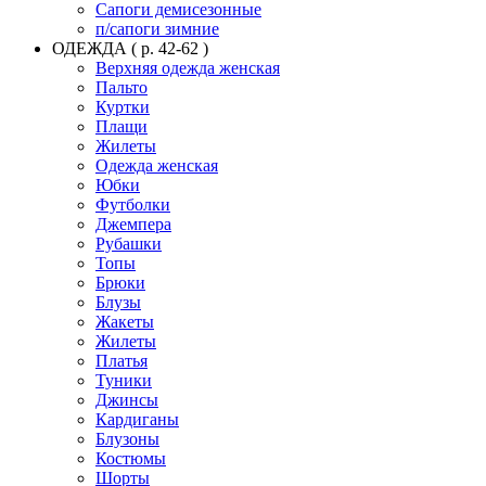
Сапоги демисезонные
п/сапоги зимние
ОДЕЖДА ( р. 42-62 )
Верхняя одежда женская
Пальто
Куртки
Плащи
Жилеты
Одежда женская
Юбки
Футболки
Джемпера
Рубашки
Топы
Брюки
Блузы
Жакеты
Жилеты
Платья
Туники
Джинсы
Кардиганы
Блузоны
Костюмы
Шорты