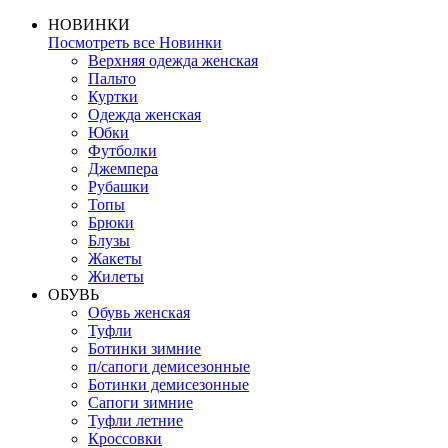
НОВИНКИ
Посмотреть все Новинки
Верхняя одежда женская
Пальто
Куртки
Одежда женская
Юбки
Футболки
Джемпера
Рубашки
Топы
Брюки
Блузы
Жакеты
Жилеты
ОБУВЬ
Обувь женская
Туфли
Ботинки зимние
п/сапоги демисезонные
Ботинки демисезонные
Сапоги зимние
Туфли летние
Кроссовки