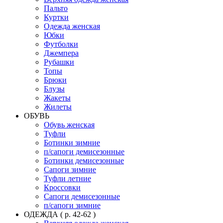
Пальто
Куртки
Одежда женская
Юбки
Футболки
Джемпера
Рубашки
Топы
Брюки
Блузы
Жакеты
Жилеты
ОБУВЬ
Обувь женская
Туфли
Ботинки зимние
п/сапоги демисезонные
Ботинки демисезонные
Сапоги зимние
Туфли летние
Кроссовки
Сапоги демисезонные
п/сапоги зимние
ОДЕЖДА ( р. 42-62 )