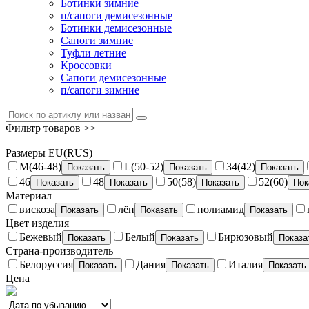
Ботинки зимние
п/сапоги демисезонные
Ботинки демисезонные
Сапоги зимние
Туфли летние
Кроссовки
Сапоги демисезонные
п/сапоги зимние
Фильтр товаров >>
Размеры EU(RUS)
M(46-48)
L(50-52)
34(42)
Показать
Показать
Показать
46
48
50(58)
52(60)
Показать
Показать
Показать
Пок
Материал
вискоза
лён
полиамид
Показать
Показать
Показать
Цвет изделия
Бежевый
Белый
Бирюзовый
Показать
Показать
Показа
Страна-производитель
Белоруссия
Дания
Италия
Показать
Показать
Показать
Цена