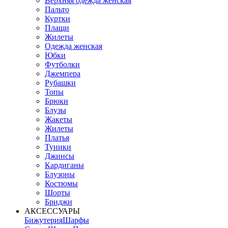
Верхняя одежда женская
Пальто
Куртки
Плащи
Жилеты
Одежда женская
Юбки
Футболки
Джемпера
Рубашки
Топы
Брюки
Блузы
Жакеты
Жилеты
Платья
Туники
Джинсы
Кардиганы
Блузоны
Костюмы
Шорты
Бриджи
АКСЕССУАРЫ
Бижутерия
Шарфы