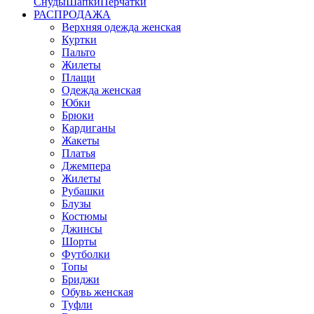
Снуды
Шапки
Перчатки
РАСПРОДАЖА
Верхняя одежда женская
Куртки
Пальто
Жилеты
Плащи
Одежда женская
Юбки
Брюки
Кардиганы
Жакеты
Платья
Джемпера
Жилеты
Рубашки
Блузы
Костюмы
Джинсы
Шорты
Футболки
Топы
Бриджи
Обувь женская
Туфли