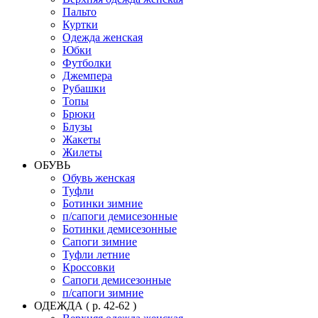
Пальто
Куртки
Одежда женская
Юбки
Футболки
Джемпера
Рубашки
Топы
Брюки
Блузы
Жакеты
Жилеты
ОБУВЬ
Обувь женская
Туфли
Ботинки зимние
п/сапоги демисезонные
Ботинки демисезонные
Сапоги зимние
Туфли летние
Кроссовки
Сапоги демисезонные
п/сапоги зимние
ОДЕЖДА ( р. 42-62 )