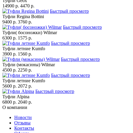
Туфли Geox
14900 p.
4470 p.
Быстрый просмотр
Туфли Regina Bottini
9400 p.
3760 p.
Быстрый просмотр
Туфли( босоножки) Wilmar
6300 p.
1575 p.
Быстрый просмотр
Туфли летние Kumfo
3900 p.
1560 p.
Быстрый просмотр
Туфли (мокасины) Wilmar
4500 p.
2250 p.
Быстрый просмотр
Туфли летние Kumfo
5600 p.
2072 p.
Быстрый просмотр
Туфли Alpina
6800 p.
2040 p.
О компании
Новости
Отзывы
Контакты