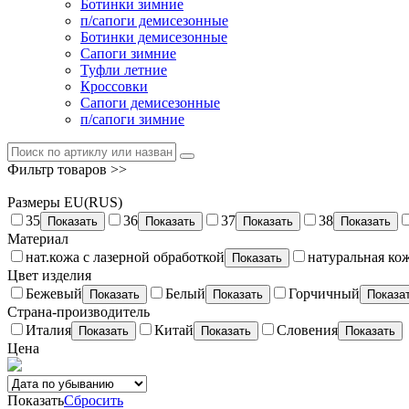
Ботинки зимние
п/сапоги демисезонные
Ботинки демисезонные
Сапоги зимние
Туфли летние
Кроссовки
Сапоги демисезонные
п/сапоги зимние
Фильтр товаров >>
Размеры EU(RUS)
35
36
37
38
Показать
Показать
Показать
Показать
Материал
нат.кожа с лазерной обработкой
натуральная ко
Показать
Цвет изделия
Бежевый
Белый
Горчичный
Показать
Показать
Показа
Страна-производитель
Италия
Китай
Словения
Показать
Показать
Показать
Цена
Показать
Сбросить