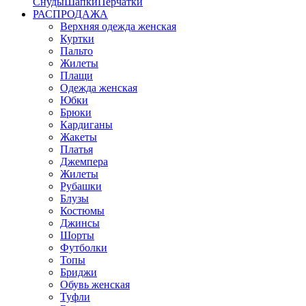
Снуды
Шапки
Перчатки
РАСПРОДАЖА
Верхняя одежда женская
Куртки
Пальто
Жилеты
Плащи
Одежда женская
Юбки
Брюки
Кардиганы
Жакеты
Платья
Джемпера
Жилеты
Рубашки
Блузы
Костюмы
Джинсы
Шорты
Футболки
Топы
Бриджи
Обувь женская
Туфли