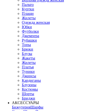
Верхняя одежда женская
Пальто
Куртки
Плащи
Жилеты
Одежда женская
Юбки
Футболки
Джемпера
Рубашки
Топы
Брюки
Блузы
Жакеты
Жилеты
Платья
Туники
Джинсы
Кардиганы
Блузоны
Костюмы
Шорты
Бриджи
АКСЕССУАРЫ
Бижутерия
Шарфы