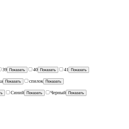
39
40
41
Показать
Показать
Показать
жа
спилок
Показать
Показать
Синий
Черный
ть
Показать
Показать