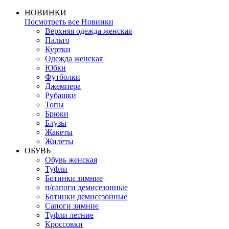
НОВИНКИ
Посмотреть все Новинки
Верхняя одежда женская
Пальто
Куртки
Одежда женская
Юбки
Футболки
Джемпера
Рубашки
Топы
Брюки
Блузы
Жакеты
Жилеты
ОБУВЬ
Обувь женская
Туфли
Ботинки зимние
п/сапоги демисезонные
Ботинки демисезонные
Сапоги зимние
Туфли летние
Кроссовки