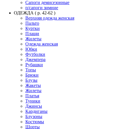
Сапоги демисезонные
п/сапоги зимние
ОДЕЖДА ( р. 42-62 )
Верхняя одежда женская
Пальто
Куртки
Плащи
Жилеты
Одежда женская
Юбки
Футболки
Джемпера
Рубашки
Топы
Брюки
Блузы
Жакеты
Жилеты
Платья
Туники
Джинсы
Кардиганы
Блузоны
Костюмы
Шорты