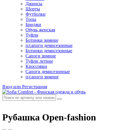
Джинсы
Шорты
Футболки
Топы
Бриджи
Обувь женская
Туфли
Ботинки зимние
п/сапоги демисезонные
Ботинки демисезонные
Сапоги зимние
Туфли летние
Кроссовки
Сапоги демисезонные
п/сапоги зимние
Вход или Регистрация
Рубашка Open-fashion