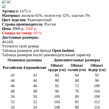
Артикул:
1475-3
Материал
: вискоза 65%, полиэстер 32%, эластан 3%
Цвет изделия
: Разноцветный
Страна-производитель
: Россия
Цена
:
8900 р.
3560 р.
Скидка на товар
: 60 %
Доступные размеры:
44 (44)
Уточните свой размер
Таблица размеров для бренда
Open-fashion
Таблица размеров носит рекомендательный характер
Основные размеры
Дополнительные размеры
Обхват
Обхват
Обхват
Российские
Европейские
груди (см)
талии (см)
бедер (см)
42
42
84
64
92
44
44
88
68
96
46
46
92
72
100
48
48
96
76
104
50
50
100
80
108
52
52
104
85
112
54
54
108
89
116