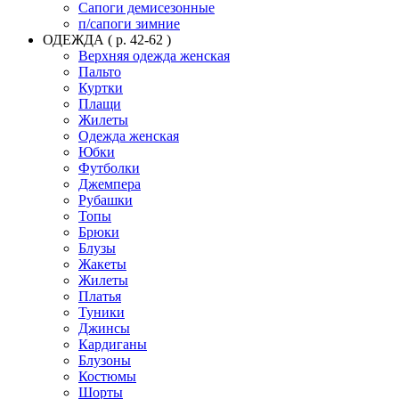
Сапоги демисезонные
п/сапоги зимние
ОДЕЖДА ( р. 42-62 )
Верхняя одежда женская
Пальто
Куртки
Плащи
Жилеты
Одежда женская
Юбки
Футболки
Джемпера
Рубашки
Топы
Брюки
Блузы
Жакеты
Жилеты
Платья
Туники
Джинсы
Кардиганы
Блузоны
Костюмы
Шорты