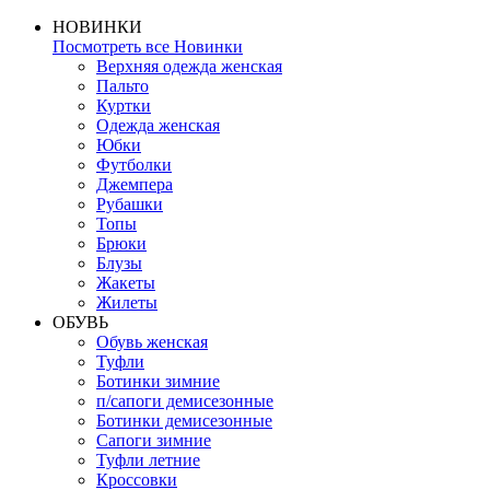
НОВИНКИ
Посмотреть все Новинки
Верхняя одежда женская
Пальто
Куртки
Одежда женская
Юбки
Футболки
Джемпера
Рубашки
Топы
Брюки
Блузы
Жакеты
Жилеты
ОБУВЬ
Обувь женская
Туфли
Ботинки зимние
п/сапоги демисезонные
Ботинки демисезонные
Сапоги зимние
Туфли летние
Кроссовки